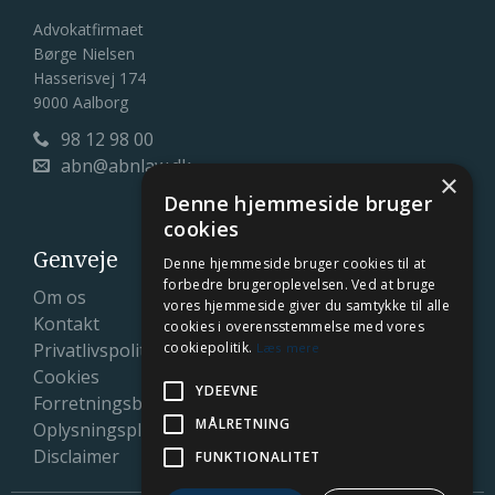
Advokatfirmaet
Børge Nielsen
Hasserisvej 174
9000 Aalborg
98 12 98 00

abn@abnlaw.dk

×
Denne hjemmeside bruger
cookies
Genveje
Denne hjemmeside bruger cookies til at
forbedre brugeroplevelsen. Ved at bruge
Om os
vores hjemmeside giver du samtykke til alle
Kontakt
cookies i overensstemmelse med vores
Privatlivspolitik
cookiepolitik.
Læs mere
Cookies
YDEEVNE
Forretningsbetingelser
MÅLRETNING
Oplysningspligt
Disclaimer
FUNKTIONALITET