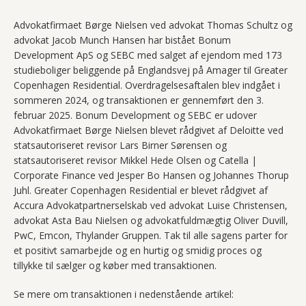
Advokatfirmaet Børge Nielsen ved advokat Thomas Schultz og
advokat Jacob Munch Hansen har bistået Bonum
Development ApS og SEBC med salget af ejendom med 173
studieboliger beliggende på Englandsvej på Amager til Greater
Copenhagen Residential. Overdragelsesaftalen blev indgået i
sommeren 2024, og transaktionen er gennemført den 3.
februar 2025. Bonum Development og SEBC er udover
Advokatfirmaet Børge Nielsen blevet rådgivet af Deloitte ved
statsautoriseret revisor Lars Birner Sørensen og
statsautoriseret revisor Mikkel Hede Olsen og Catella |
Corporate Finance ved Jesper Bo Hansen og Johannes Thorup
Juhl. Greater Copenhagen Residential er blevet rådgivet af
Accura Advokatpartnerselskab ved advokat Luise Christensen,
advokat Asta Bau Nielsen og advokatfuldmægtig Oliver Duvill,
PwC, Emcon, Thylander Gruppen. Tak til alle sagens parter for
et positivt samarbejde og en hurtig og smidig proces og
tillykke til sælger og køber med transaktionen.
Se mere om transaktionen i nedenstående artikel: