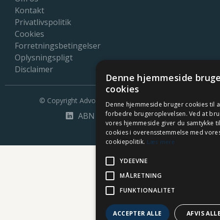
Kontakt
Privatlivspolitik
Cookies
Forretningsbetingelser
Oplysningspligt
Disclaimer
Denne hjemmeside bruge
cookies
© Copyright Advokatfirmaet Børge Nielsen
Denne hjemmeside bruger cookies til a
forbedre brugeroplevelsen. Ved at br
ABN law på LinkedIn

vores hjemmeside giver du samtykke til
cookies i overensstemmelse med vore
cookiepolitik.
Læs mere
YDEEVNE
MÅLRETNING
FUNKTIONALITET
ACCEPTER ALLE
AFVIS ALL