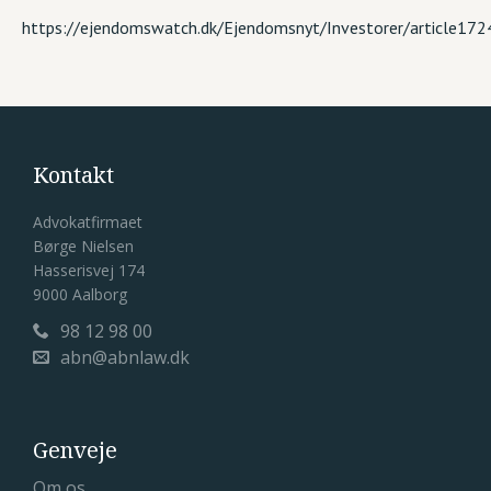
https://ejendomswatch.dk/Ejendomsnyt/Investorer/article17
Kontakt
Advokatfirmaet
Børge Nielsen
Hasserisvej 174
9000 Aalborg
98 12 98 00

abn@abnlaw.dk

Genveje
Om os