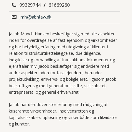
99329744
/
61669260

jmh@abnlaw.dk

Jacob Munch Hansen beskæftiger sig med alle aspekter
inden for overdragelse af fast ejendom og virksomheder
og har betydelig erfaring med rådgivning af klienter i
relation til strukturtilrettelæggelse, due diligence,
indgåelse og forhandling af transaktionsdokumenter og
ejeraftaler m.v. Jacob beskæftiger sig endvidere med
andre aspekter inden for fast ejendom, herunder
projektudvikling, erhvervs- og boliglejeret, ligesom Jacob
beskæftiger sig med generationsskifte, selskabsret,
entrepriseret og generel erhvervsret.
Jacob har derudover stor erfaring med rådgivning af
kriseramte virksomheder, insolvensretten og
kapitalselskabers opløsning og virker både som likvidator
og kurator.